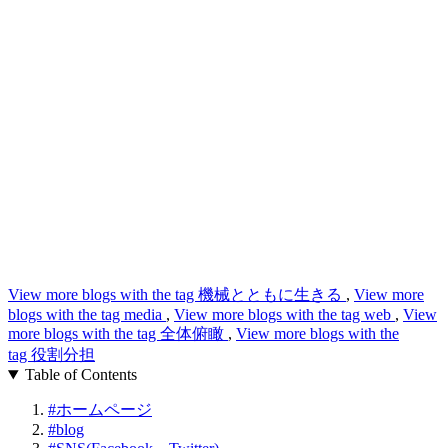
View more blogs with the tag
機械とともに生きる
,
View more
blogs with the tag
media
,
View more blogs with the tag
web
,
View
more blogs with the tag
全体俯瞰
,
View more blogs with the
tag
役割分担
Table of Contents
#
ホームページ
#
blog