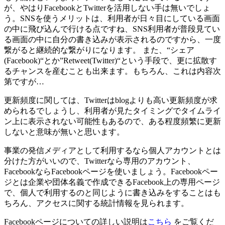
が、やはりFacebookとTwitterを活用しない手は無いでしょ
う。SNSを使うメリットは、利用者が日々目にしている画面
の中に飛び込んで行ける点ですね、SNS利用者が普段見てい
る画面の中に自分の書き込みが表示されるのですから、一度
繋がると継続的な繋がりになります。 また、“シェア
(Facebook)“とか”Retweet(Twitter)“という手段で、更に拡散す
るチャンスを産むことも出来ます。もちろん、これは内容次
第ですが…
更新頻度に関しては、Twitterはblogよりも高い更新頻度が求
められるでしょうし、利用者が見たタイミングでタイムライ
ン上に表示されない可能性もあるので、ある程度頻繁に更新
しないと意味が無いと思います。
事業の発信メディアとして利用するなら個人アカウントとは
分けた方がいいので、Twitterなら専用のアカウント、
FacebookならFacebookページを使いましょう。Facebookペー
ジとは企業や団体名義で作成できるFacebook上の専用ページ
で、個人で利用するのと同じように書き込みをすることはも
ちろん、アクセスに関する統計情報を見られます。
Facebookページについての詳しい説明は
こちら
をご覧くだ