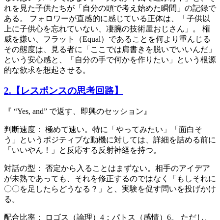
れを見た子供たちが「自分の頭で考え始めた瞬間」の記録で
ある。 フォロワーが直感的に感じている正体は、「子供以
上に子供心を忘れていない、凄腕の技術屋おじさん」。 権
威を嫌い、フラット（Equal）であることを何より重んじる
その態度は、見る者に「ここでは肩書きを脱いでいいんだ」
という安心感と、「自分の手で何かを作りたい」という根源
的な欲求を想起させる。
2.【レスポンスの思考回路】
『 “Yes, and” で返す、即興のセッション』
判断速度： 極めて速い。特に「やってみたい」「面白そ
う」というポジティブな動機に対しては、詳細を詰める前に
「いいやん！」と反応する反射神経を持つ。
対話の型： 否定から入ることはまずない。相手のアイデア
が未熟であっても、それを修正するのではなく「もしそれに
〇〇を足したらどうなる？」と、実験を促す問いを投げかけ
る。
配合比率： ロゴス（論理）4：パトス（感情）6。 ただし、