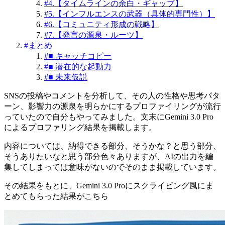
#
4.【タイムラインの余白・ギャップ】
#
5.【インフルエンスの武器（具体的専門性）】
#
6.【コミュニティ形成の戦略】
#
7.【発言の源泉・ルーツ】
#
まとめ
#
■ キャッチコピー
#
■ 潜在的な起動力
#
■ 未来仮説
SNSの投稿やコメントを分析して、その人の性格や思考パタ
ーン、影響力の源泉を明らかにするプロファイリングが流行
っていたので自分もやってみました。文末にGemini 3.0 Pro
によるプロファリング結果を掲載します。
内容については、納得できる部分、そうかな？と思う部分、
そうありたいなと思う部分色々ありますが、AIの出力を編
集してしまっては意味がないのでそのまま掲載しています。
その結果をもとに、Gemini 3.0 Proにスクライビング風にま
とめてもらった結果がこちら