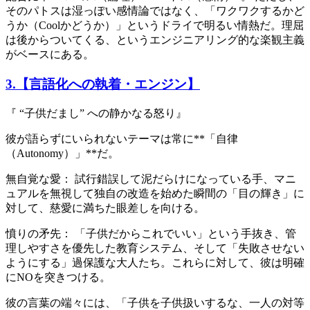
そのパトスは湿っぽい感情論ではなく、「ワクワクするかど
うか（Coolかどうか）」というドライで明るい情熱だ。理屈
は後からついてくる、というエンジニアリング的な楽観主義
がベースにある。
3.【言語化への執着・エンジン】
『 “子供だまし” への静かなる怒り』
彼が語らずにいられないテーマは常に**「自律
（Autonomy）」**だ。
無自覚な愛： 試行錯誤して泥だらけになっている手、マニ
ュアルを無視して独自の改造を始めた瞬間の「目の輝き」に
対して、慈愛に満ちた眼差しを向ける。
憤りの矛先： 「子供だからこれでいい」という手抜き、管
理しやすさを優先した教育システム、そして「失敗させない
ようにする」過保護な大人たち。これらに対して、彼は明確
にNOを突きつける。
彼の言葉の端々には、「子供を子供扱いするな、一人の対等