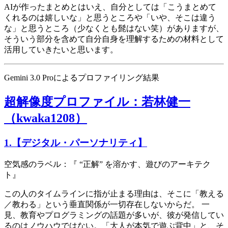
AIが作ったまとめとはいえ、自分としては「こうまとめて
くれるのは嬉しいな」と思うところや「いや、そこは違う
な」と思うところ（少なくとも髭はない笑）がありますが、
そういう部分を含めて自分自身を理解するための材料として
活用していきたいと思います。
Gemini 3.0 Proによるプロファイリング結果
超解像度プロファイル：若林健一
（kwaka1208）
1.【デジタル・パーソナリティ】
空気感のラベル：『 “正解” を溶かす、遊びのアーキテク
ト』
この人のタイムラインに指が止まる理由は、そこに「教える
／教わる」という垂直関係が一切存在しないからだ。 一
見、教育やプログラミングの話題が多いが、彼が発信してい
るのはノウハウではない。「大人が本気で遊ぶ背中」と、そ