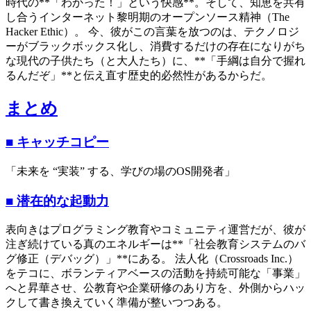
時代の**「わかった！」という快感**。そして、知恵を共有
し合うインターネット黎明期のオープンソース精神（The
Hacker Ethic）。 今、彼がこの言葉を放つのは、テクノロジ
ーがブラックボックス化し、消費するだけの存在になりがち
な現代の子供たち（と大人たち）に、**「手綱は自分で握れ
るんだぞ」**と伝え直す歴史的必然性があるからだ。
まとめ
■ キャッチコピー
「未来を “実装” する、学びの場のOS開発者」
■ 潜在的な起動力
表向きはプログラミング教育やコミュニティ運営だが、彼が
注ぎ続けている真のエネルギーは**「社会教育システムのバ
グ修正（デバッグ）」**にある。 法人化（Crossroads Inc.）
をテコに、ボランティアベースの活動を持続可能な「事業」
へと昇華させ、公教育や企業研修のあり方を、外側からハッ
クして書き換えていく準備が整いつつある。