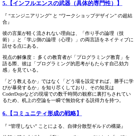
5.【インフルエンスの武器（具体的専門性）】
『 “エンジニアリング” と “ワークショップデザイン” の超結
合』
彼の言葉が軽く流されない理由は、「作り手の論理（技
術）」と「学ぶ側の論理（心理）」の両言語をネイティブに
話せる点にある。
視点の解像度： 多くの教育者が「プログラミング教育」を
語る際、彼は「プログラミング的思考がもたらす自己効力
感」を見ている。
「どう教えるか」ではなく「どう場を設定すれば、勝手に学
びが暴発するか」を知り尽くしており、その知見は
CoderDojoなどの現場での数千時間の観察に裏打ちされてい
るため、机上の空論を一瞬で無効化する説得力を持つ。
6.【コミュニティ形成の戦略】
『 “管理しない” ことによる、自律分散型ギルドの構築』