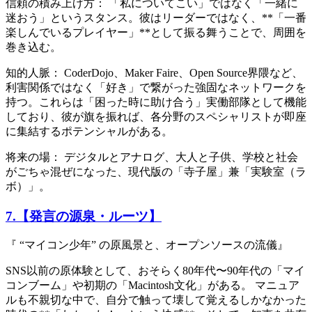
信頼の積み上げ方： 「私についてこい」ではなく「一緒に
迷おう」というスタンス。彼はリーダーではなく、**「一番
楽しんでいるプレイヤー」**として振る舞うことで、周囲を
巻き込む。
知的人脈： CoderDojo、Maker Faire、Open Source界隈など、
利害関係ではなく「好き」で繋がった強固なネットワークを
持つ。これらは「困った時に助け合う」実働部隊として機能
しており、彼が旗を振れば、各分野のスペシャリストが即座
に集結するポテンシャルがある。
将来の場： デジタルとアナログ、大人と子供、学校と社会
がごちゃ混ぜになった、現代版の「寺子屋」兼「実験室（ラ
ボ）」。
7.【発言の源泉・ルーツ】
『 “マイコン少年” の原風景と、オープンソースの流儀』
SNS以前の原体験として、おそらく80年代〜90年代の「マイ
コンブーム」や初期の「Macintosh文化」がある。 マニュア
ルも不親切な中で、自分で触って壊して覚えるしかなかった