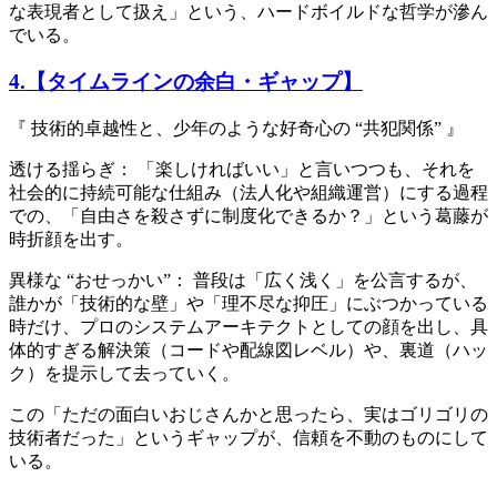
な表現者として扱え」という、ハードボイルドな哲学が滲ん
でいる。
4.【タイムラインの余白・ギャップ】
『 技術的卓越性と、少年のような好奇心の “共犯関係” 』
透ける揺らぎ： 「楽しければいい」と言いつつも、それを
社会的に持続可能な仕組み（法人化や組織運営）にする過程
での、「自由さを殺さずに制度化できるか？」という葛藤が
時折顔を出す。
異様な “おせっかい”： 普段は「広く浅く」を公言するが、
誰かが「技術的な壁」や「理不尽な抑圧」にぶつかっている
時だけ、プロのシステムアーキテクトとしての顔を出し、具
体的すぎる解決策（コードや配線図レベル）や、裏道（ハッ
ク）を提示して去っていく。
この「ただの面白いおじさんかと思ったら、実はゴリゴリの
技術者だった」というギャップが、信頼を不動のものにして
いる。