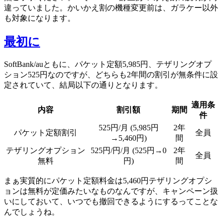
違っていました。かいかえ割の機種変更前は、ガラケー以外
も対象になります。
最初に
SoftBank/auともに、パケット定額5,985円、テザリングオプ
ション525円なのですが、どちらも2年間の割引が無条件に設
定されていて、結局以下の通りとなります。
適用条
内容
割引額
期間
件
525円/月 (5,985円
2年
パケット定額割引
全員
→5,460円)
間
テザリングオプション
525円/円/月 (525円→0
2年
全員
無料
円)
間
まぁ実質的にパケット定額料金は5,460円テザリングオプシ
ョンは無料が定価みたいなものなんですが、キャンペーン扱
いにしておいて、いつでも撤回できるようにするってことな
んでしょうね。