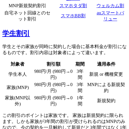
MNP新規契約割引
スマホタダ割
ウェルカム割
自宅ネット回線とのセ
auスマートバ
スマホBB割
ット割引
リュー
学生割引
学生とその家族が同時に契約した場合に基本料金が割引にな
るものです。割引内容は対象者によって違います。
対象者
割引額
期間
適用条件
980円/月 (980円→0
3年
学生本人
新規 or 機種変更
円)
間
980円/月 (980円→0
3年
MNPによる新規契
家族(MNP)
円)
間
約
家族(MNP以
980円/月 (980円→0
1年
新規契約
外)
円)
間
この割引のポイントは家族です。 家族は新規契約に限られ
ます。しかも家族が3年間の割引が受けられるのはMNPのみ
なので、今の契約を一旦解約して新規だと3年間ではなく1年