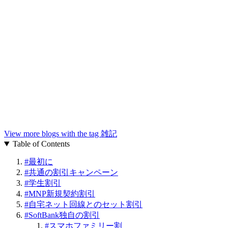
View more blogs with the tag
雑記
Table of Contents
#
最初に
#
共通の割引キャンペーン
#
学生割引
#
MNP新規契約割引
#
自宅ネット回線とのセット割引
#
SoftBank独自の割引
#
スマホファミリー割