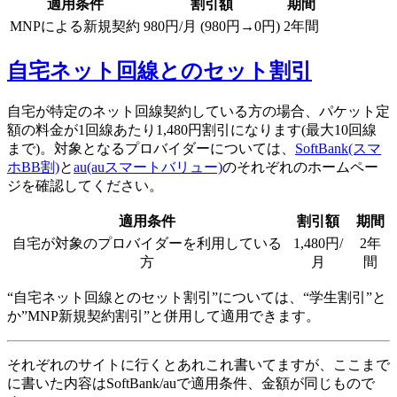
適用条件
割引額
期間
MNPによる新規契約
980円/月 (980円→0円)
2年間
自宅ネット回線とのセット割引
自宅が特定のネット回線契約している方の場合、パケット定
額の料金が1回線あたり1,480円割引になります(最大10回線
まで)。対象となるプロバイダーについては、
SoftBank(スマ
ホBB割)
と
au(auスマートバリュー)
のそれぞれのホームペー
ジを確認してください。
適用条件
割引額
期間
自宅が対象のプロバイダーを利用している
1,480円/
2年
方
月
間
“自宅ネット回線とのセット割引”については、“学生割引”と
か”MNP新規契約割引”と併用して適用できます。
それぞれのサイトに行くとあれこれ書いてますが、ここまで
に書いた内容はSoftBank/auで適用条件、金額が同じもので