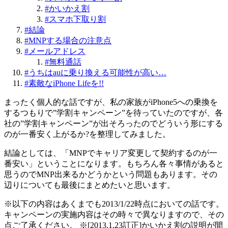
#
かいかえ割
#
スマホ下取り割
#
結論
#
MNPする場合の注意点
#
メールアドレス
#
無料通話
#
うちはauに乗り換える可能性が高い…
#
素敵なiPhone Lifeを!!
まったく個人的な話ですが、私の家族がiPhone5への乗換を
するつもりで”学割キャンペーン”を待っていたのですが、各
社の”学割キャンペーン”が出そろったのでどういう形にする
のが一番安く上がるか?を整理してみました。
結論としては、「MNPでキャリア変更して契約するのが一
番安い」ということになります。もちろん各々事情があると
思うのでMNP出来るかどうかという問題もあります。その
辺りについても最後にまとめたいと思います。
※以下の内容はあくまでも2013/1/22時点においての話です。
キャンペーンの実施内容はその時々で異なりますので、その
点ご了承ください。 ※[2013.1.23訂正]かいかえ割の説明が間