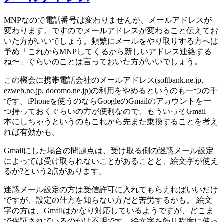
MNPなので電話番号は変わりませんが、メールアドレスが
変わります。ですのでメールアドレスが変わること伝えてお
いた方がいいでしょう。頻繁にメールをやり取りする方へは
予め「これからMNPしてくるから新しいアドレス連絡する
ね〜」ぐらいのことは言っておいた方がいいでしょう。
この機会に携帯電話会社のメールアドレス(softbank.ne.jp,
ezweb.ne.jp, docomo.ne.jp)の利用をやめるというのも一つの手
です。iPhoneを使うのならGoogleのGmailのアカウントを一
つ持っておくぐらいの方が便利なので、もういっそGmail一
本にしちゃうというのもこれから先また乗換することを考え
れば有効かも。
Gmailにした場合の問題点は、受け取る側の迷惑メール設定
によっては受け取られないことがあることと、絵文字が使え
るか?という2点があります。
迷惑メール設定の方は受信許可に入れてもらえればいいだけ
ですが、設定の仕方を知らない方だと苦労するかも。 絵文
字の方は、Gmailはかなり対応しているようですが、どこま
で保証されているのかは不明です。絵文字を飾り程度に使っ