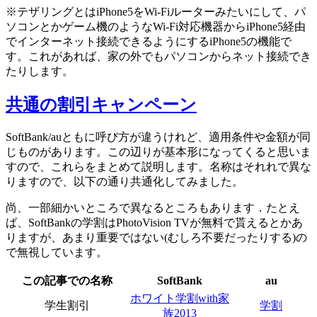
※テザリングとはiPhone5をWi-Fiルーターみたいにして、パ
ソコンとかゲーム機のようなWi-Fi対応機器からiPhone5経由
でインターネット接続できるようにするiPhone5の機能で
す。これがあれば、家の外でもパソコンからネット接続でき
たりします。
共通の割引キャンペーン
SoftBank/auともに呼び方が違うけれど、適用条件や金額が同
じものがあります。この辺りが基本形になってくると思いま
すので、これらをまとめて説明します。名称はそれれで異な
りますので、以下の通り共通化してみました。
尚、一部細かいところで異なるところもあります．たとえ
ば、SoftBankの学割はPhotoVision TVが無料で貰えるとかあ
りますが、あまり重要ではない(むしろ不要だったりする)の
で無視しています。
この記事での名称
SoftBank
au
ホワイト学割with家
学生割引
学割
族2013