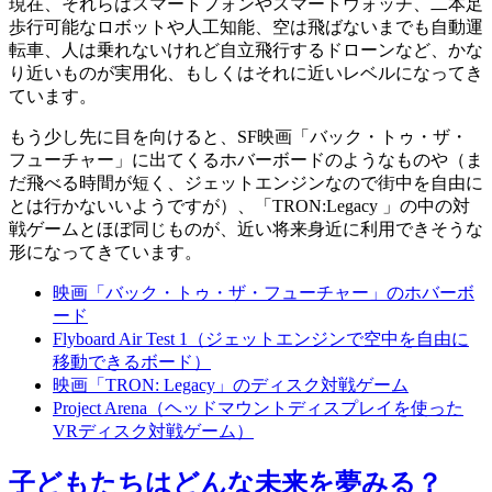
現在、それらはスマートフォンやスマートウォッチ、二本足
歩行可能なロボットや人工知能、空は飛ばないまでも自動運
転車、人は乗れないけれど自立飛行するドローンなど、かな
り近いものが実用化、もしくはそれに近いレベルになってき
ています。
もう少し先に目を向けると、SF映画「バック・トゥ・ザ・
フューチャー」に出てくるホバーボードのようなものや（ま
だ飛べる時間が短く、ジェットエンジンなので街中を自由に
とは行かないいようですが）、「TRON:Legacy 」の中の対
戦ゲームとほぼ同じものが、近い将来身近に利用できそうな
形になってきています。
映画「バック・トゥ・ザ・フューチャー」のホバーボ
ード
Flyboard Air Test 1（ジェットエンジンで空中を自由に
移動できるボード）
映画「TRON: Legacy」のディスク対戦ゲーム
Project Arena（ヘッドマウントディスプレイを使った
VRディスク対戦ゲーム）
子どもたちはどんな未来を夢みる？