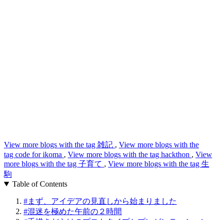
View more blogs with the tag
雑記
,
View more blogs with the
tag
code for ikoma
,
View more blogs with the tag
hackthon
,
View
more blogs with the tag
子育て
,
View more blogs with the tag
生
駒
Table of Contents
#
まず、アイデアの見直しから始まりました
#
混迷を極めた午前の２時間