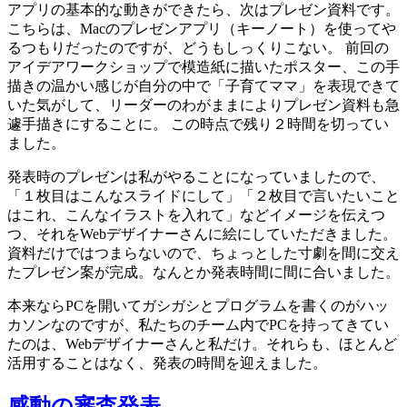
アプリの基本的な動きができたら、次はプレゼン資料です。
こちらは、Macのプレゼンアプリ（キーノート）を使ってや
るつもりだったのですが、どうもしっくりこない。 前回の
アイデアワークショップで模造紙に描いたポスター、この手
描きの温かい感じが自分の中で「子育てママ」を表現できて
いた気がして、リーダーのわがままによりプレゼン資料も急
遽手描きにすることに。 この時点で残り２時間を切ってい
ました。
発表時のプレゼンは私がやることになっていましたので、
「１枚目はこんなスライドにして」「２枚目で言いたいこと
はこれ、こんなイラストを入れて」などイメージを伝えつ
つ、それをWebデザイナーさんに絵にしていただきました。
資料だけではつまらないので、ちょっとした寸劇を間に交え
たプレゼン案が完成。なんとか発表時間に間に合いました。
本来ならPCを開いてガシガシとプログラムを書くのがハッ
カソンなのですが、私たちのチーム内でPCを持ってきてい
たのは、Webデザイナーさんと私だけ。それらも、ほとんど
活用することはなく、発表の時間を迎えました。
感動の審査発表