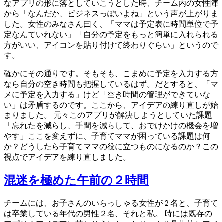
なアプリの形に落としていこうとした時、チーム内の女性陣
から「なんだか、ビジネスっぽいよね」という声が上がりま
した。女性のみなさん曰く、「ママは予定表に時間単位で予
定なんていれない」「自分の予定をもっと簡単に入れられる
方がいい、アイコンを貼り付けて終わりぐらい」というので
す。
確かにその通りです。そもそも、こまめに予定を入力する方
なら自分の空き時間も把握しているはず。だとすると、「マ
メに予定を入力する」けど「空き時間の管理ができていな
い」は矛盾するのです。ここから、アイデアの練り直しが始
まりました。 元々このアプリが解決しようとしていた課題
「忘れたを減らし、手間を減らして、おでけかけの機会を増
やす」ここを変えずに、子育てママが困っている課題は何
か？どうしたら子育てママの役に立つものになるのか？この
視点でアイデアを練り直しました。
混迷を極めた午前の２時間
チームには、お子さんのいらっしゃる女性が２名と、子育て
は卒業している年代の男性２名、それと私。 時には既存の