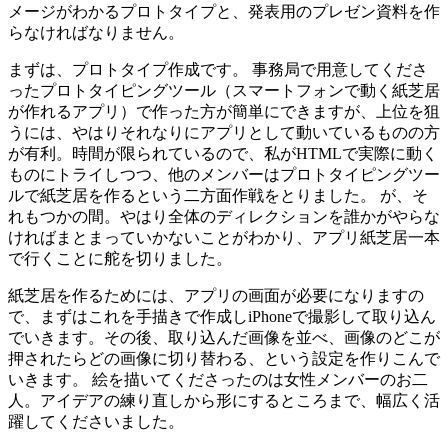
メージがわかるプロトタイプと、発表用のプレゼン資料を作
らなければなりません。
まずは、プロトタイプ作成です。 事務局で用意してくださ
ったプロトタイピングツール（スマートフォンで動く紙芝居
が作れるアプリ）で作った方が簡単にできますが、上位を狙
うには、やはりそれなりにアプリとして動いているものの方
が有利。時間が限られているので、私がHTMLで実際に動く
ものにトライしつつ、他のメンバーはプロトタイピングツー
ルで紙芝居を作るという二方面作戦をとりました。 が、そ
れもつかの間。やはり全体のディレクションを誰かがやらな
ければまとまっていかないことがわかり、アプリ紙芝居一本
で行くことに舵を切りました。
紙芝居を作るためには、アプリの画面が必要になりますの
で、まずはこれを手描きで作成しiPhoneで撮影して取り込ん
でいきます。その後、取り込んだ画像を並べ、画像のどこが
押されたらどの画像に切り替わる、という設定を作りこんで
いきます。 絵を描いてくださったのは女性メンバーのお二
人。アイデアの練り直しから形にするところまで、幅広く活
躍してくださいました。