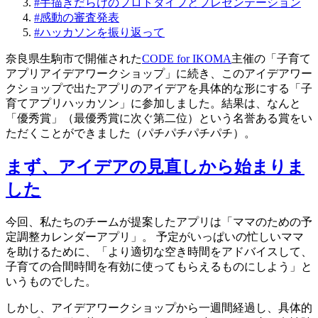
#
手描きだらけのプロトタイプとプレゼンテーション
#
感動の審査発表
#
ハッカソンを振り返って
奈良県生駒市で開催された
CODE for IKOMA
主催の「子育て
アプリアイデアワークショップ」に続き、このアイデアワー
クショップで出たアプリのアイデアを具体的な形にする「子
育てアプリハッカソン」に参加しました。結果は、なんと
「優秀賞」（最優秀賞に次ぐ第二位）という名誉ある賞をい
ただくことができました（パチパチパチパチ）。
まず、アイデアの見直しから始まりま
した
今回、私たちのチームが提案したアプリは「ママのための予
定調整カレンダーアプリ」。 予定がいっぱいの忙しいママ
を助けるために、「より適切な空き時間をアドバイスして、
子育ての合間時間を有効に使ってもらえるものにしよう」と
いうものでした。
しかし、アイデアワークショップから一週間経過し、具体的