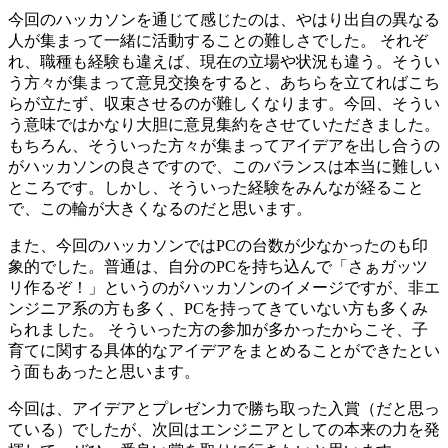
今回のハッカソンを通じて感じたのは、やはり出自の異なる
人が集まって一緒に活動することの難しさでした。 それぞ
れ、職種も経験も違えば、現在の立場や状況も違う。そうい
う方々が集まって意見交換をすると、あちらを立てればこち
らが立たず、収束させるのが難しくなります。今回、そうい
う意味ではかなり大胆に意見集約をさせていただきました。
もちろん、そういった方々が集まってアイデアを出し合うの
がハッカソンの良さですので、このバランスは本当に難しい
ところです。しかし、そういった経験をみんなが経ること
で、この輪が大きくなるのだと思います。
また、今回のハッカソンではPCの台数が少なかったのも印
象的でした。普通は、自分のPCを持ち込んで「さぁガッツ
リ作るぞ！」というのがハッカソンのイメージですが、非エ
ンジニア系の方も多く、PCを持ってきていない方も多くみ
られました。 そういった方の参加が多かったからこそ、子
育てに関する具体的なアイデアをまとめることができたとい
う面もあったと思います。
今回は、アイデアとプレゼン力で勝ち取った入賞（だと思っ
ている）でしたが、次回はエンジニアとしての本来の力を発