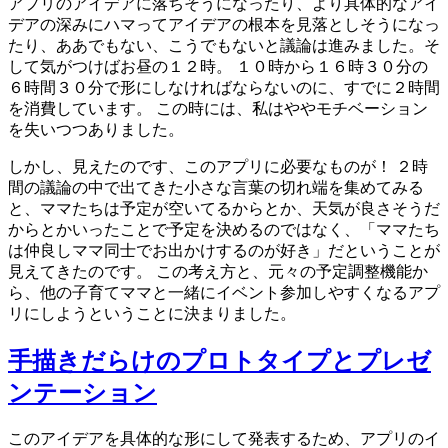
アプリのアイデアに落ちそうになったり、より具体的なアイ
デアの深みにハマってアイデアの根本を見落としそうになっ
たり、ああでもない、こうでもないと議論は進みました。そ
して気がつけばお昼の１２時。 １０時から１６時３０分の
６時間３０分で形にしなければならないのに、すでに２時間
を消費しています。 この時には、私はややモチベーション
を失いつつありました。
しかし、見えたのです、このアプリに必要なものが！ ２時
間の議論の中で出てきた小さな言葉の切れ端を集めてみる
と、ママたちは予定が空いてるからとか、天気が良さそうだ
からとかいったことで予定を決めるのではなく、「ママたち
は仲良しママ同士でお出かけするのが好き」だということが
見えてきたのです。 この考え方と、元々の予定調整機能か
ら、他の子育てママと一緒にイベント参加しやすくなるアプ
リにしようということに決まりました。
手描きだらけのプロトタイプとプレゼ
ンテーション
このアイデアを具体的な形にして発表するため、アプリのイ