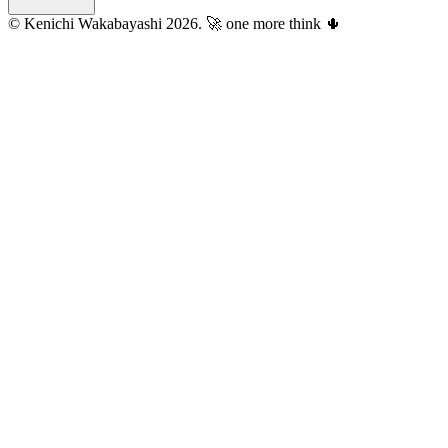
© Kenichi Wakabayashi 2026.
🚀 one more think 🌵