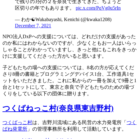
で残りの3分の２を奈良で生きてきた、ちょうど
区切りの年でもあります。
pic.x.com/PqVg0u5rIn
— わか☯️Wakabayashi, Kenichi (@kwaka1208)
December 7, 2021
NPO法人DxPへの支援については、どれだけの支援があった
のか私にはわからないのですが、少なくともお一人はいらっ
しゃることがわかっていますし、きっと他にもこれをきっか
けに支援してくださった方がいると思います。
子どもたちの場への支援については、8名の方が応えてくだ
さり8冊の書籍とプログラミングデバイス1台、工作道具1セ
ットをいただきました。これに私からの一冊を加えて9冊と1
台と1セットにして、東京と奈良で子どもたちのための場づ
くりをしている以下の団体に贈ります。
つくばねっこ村(奈良県東吉野村)
つくばっこ村
は、吉野川流域にある民営の水力発電所「
つく
ばね発電所
」の管理事務所を利用して活動しています。