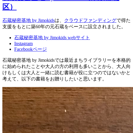
区）
石蔵秘密基地 by Jimokids
は、
クラウドファンディング
で得た
支援をもとに築60年の元石蔵をベースに設立されました。
石蔵秘密基地 by Jimokids webサイト
Instagram
Facebookページ
石蔵秘密基地 by Jimokidsでは最近まちライブラリーを本格的
に始められたことや大人の方の利用も多いことから、大人向
けもしくは大人と一緒に読む書籍が役に立つのではないかと
考えて、以下の書籍をお贈りしたいと思います。