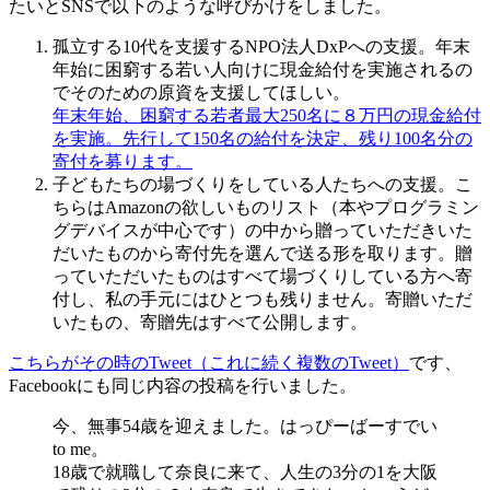
たいとSNSで以下のような呼びかけをしました。
孤立する10代を支援するNPO法人DxPへの支援。年末
年始に困窮する若い人向けに現金給付を実施されるの
でそのための原資を支援してほしい。
年末年始、困窮する若者最大250名に８万円の現金給付
を実施。先行して150名の給付を決定、残り100名分の
寄付を募ります。
子どもたちの場づくりをしている人たちへの支援。こ
ちらはAmazonの欲しいものリスト（本やプログラミン
グデバイスが中心です）の中から贈っていただきいた
だいたものから寄付先を選んで送る形を取ります。贈
っていただいたものはすべて場づくりしている方へ寄
付し、私の手元にはひとつも残りません。寄贈いただ
いたもの、寄贈先はすべて公開します。
こちらがその時のTweet（これに続く複数のTweet）
です、
Facebookにも同じ内容の投稿を行いました。
今、無事54歳を迎えました。はっぴーばーすでい
to me。
18歳で就職して奈良に来て、人生の3分の1を大阪