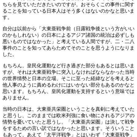
ちらを見ていただきたいのですが、おそらくこの事件に関す
ることを知っている日本人はそう多くはないのかなと思いま
す。
自分は以前から「大東亜戦争前（日露戦争後という方がいい
のかもしれない）の日本によるアジア諸国の統治は必ずしも
悪いものではなかった」と考えている人間ですが、二・二八
事件のことを知ってあらためてそのことを思うようになりま
した。
もちろん、皇民化運動など行き過ぎた部分もあるとは思いま
すが、それは大東亜戦争に突入しなければならなかった当時
の世界情勢と日本の立場、そこに至った経緯などを考えると
他人事のように責めるわけにはいかない部分もあるのかなと
思います。もちろん、皇民化運動を支持するという意味では
ありません。
当時の日本は、大東亜共栄圏ということを真剣に考えていた
と思うし、このままでは欧米列強に食い物にされるアジアの
情勢を憂いていたと思うし、「大東亜共栄圏」は決して戦争
をするための言い訳ではなかったと思います。そういうこと
もあって、あえて「太平洋戦争」とはいわず「大東亜戦争」